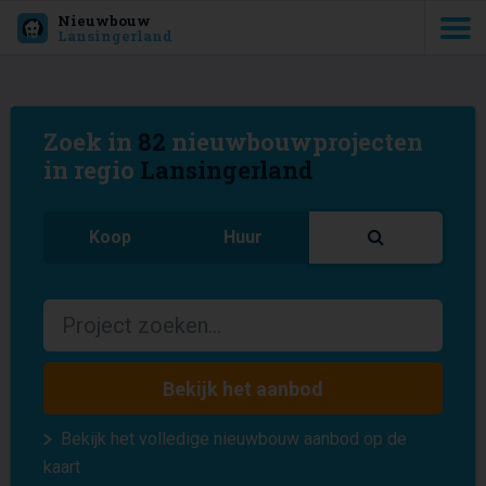
Nieuwbouw
Lansingerland
Zoek in
82
nieuwbouwprojecten
in regio
Lansingerland
Koop
Huur
Bekijk het aanbod
Bekijk het volledige nieuwbouw aanbod op de
kaart