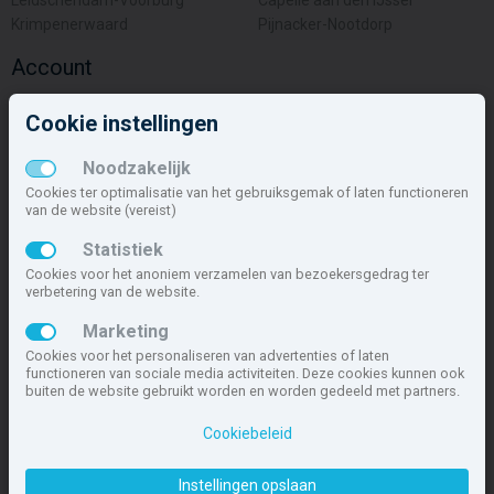
Leidschendam-Voorburg
Capelle aan den IJssel
Krimpenerwaard
Pijnacker-Nootdorp
Account
Inloggen
Cookie instellingen
Inschrijven
Wachtwoord vergeten
Noodzakelijk
Overige
Cookies ter optimalisatie van het gebruiksgemak of laten functioneren
van de website (vereist)
Nieuwbouwnieuws
Statistiek
Contact
Cookies voor het anoniem verzamelen van bezoekersgedrag ter
Zakelijk
verbetering van de website.
Deze site maakt deel uit van
www.nieuwbouw-nederland.nl
, met
Marketing
meer dan 85.466 nieuwbouwwoningen in 1.621 projecten de meest
Cookies voor het personaliseren van advertenties of laten
complete nieuwbouwsite van Nederland.
functioneren van sociale media activiteiten. Deze cookies kunnen ook
buiten de website gebruikt worden en worden gedeeld met partners.
Copyright © 2007- 2026 Xitres NieuwbouwOffice B.V.
Disclaimer
|
Privacyverklaring & Cookiebeleid
|
Cookies instellen
Cookiebeleid
Instellingen opslaan