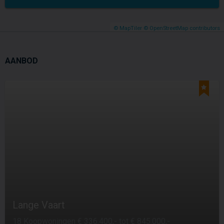
© MapTiler
© OpenStreetMap contributors
AANBOD
Lange Vaart
18 Koopwoningen € 336.400,- tot € 845.000,-